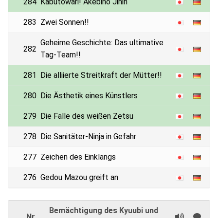
284
Kabutowari! Akebino Jinin
283
Zwei Sonnen!!
Geheime Geschichte: Das ultimative
282
Tag-Team!!
281
Die alliierte Streitkraft der Mütter!!
280
Die Ästhetik eines Künstlers
279
Die Falle des weißen Zetsu
278
Die Sanitäter-Ninja in Gefahr
277
Zeichen des Einklangs
276
Gedou Mazou greift an
Bemächtigung des Kyuubi und
Nr.