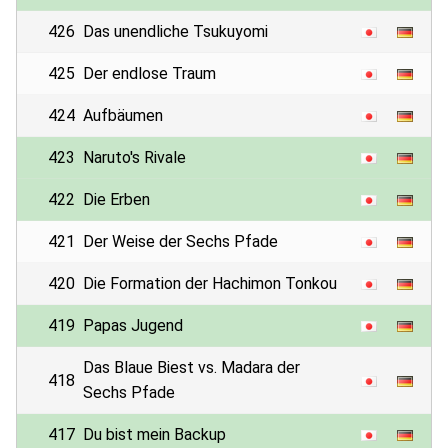
426
Das unendliche Tsukuyomi
425
Der endlose Traum
424
Aufbäumen
423
Naruto's Rivale
422
Die Erben
421
Der Weise der Sechs Pfade
420
Die Formation der Hachimon Tonkou
419
Papas Jugend
Das Blaue Biest vs. Madara der
418
Sechs Pfade
417
Du bist mein Backup