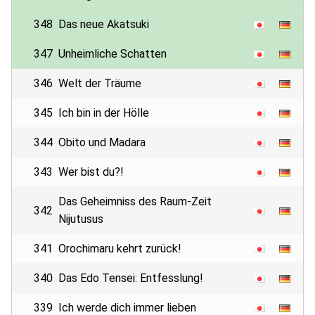
348
Das neue Akatsuki
347
Unheimliche Schatten
346
Welt der Träume
345
Ich bin in der Hölle
344
Obito und Madara
343
Wer bist du?!
Das Geheimniss des Raum-Zeit
342
Nijutusus
341
Orochimaru kehrt zurück!
340
Das Edo Tensei: Entfesslung!
339
Ich werde dich immer lieben