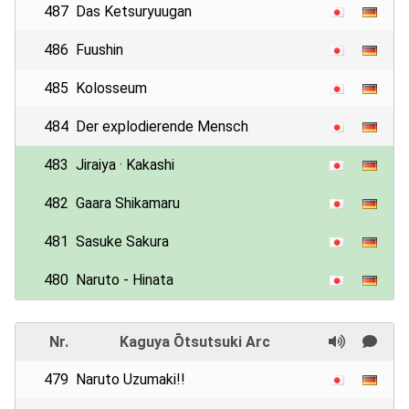
487
Das Ketsuryuugan
486
Fuushin
485
Kolosseum
484
Der explodierende Mensch
483
Jiraiya · Kakashi
482
Gaara Shikamaru
481
Sasuke Sakura
480
Naruto - Hinata
Nr.
Kaguya Ōtsutsuki Arc
479
Naruto Uzumaki!!