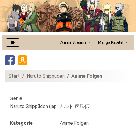
Anime Streams
Manga Kapitel
Start
Naruto Shippuden
Anime Folgen
Serie
Naruto Shippūden (jap. ナルト 疾風伝)
Kategorie
Anime Folgen