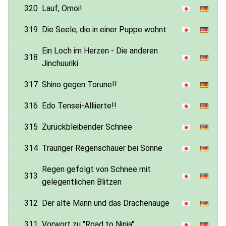
320
Lauf, Omoi!
319
Die Seele, die in einer Puppe wohnt
Ein Loch im Herzen - Die anderen
318
Jinchuuriki
317
Shino gegen Torune!!
316
Edo Tensei-Alliierte!!
315
Zurückbleibender Schnee
314
Trauriger Regenschauer bei Sonne
Regen gefolgt von Schnee mit
313
gelegentlichen Blitzen
312
Der alte Mann und das Drachenauge
311
Vorwort zu "Road to Ninja"